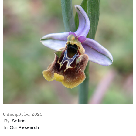
research
News
Contact
us
8 Δεκεμβρίου, 2025
By
Sotiris
In
Our Research