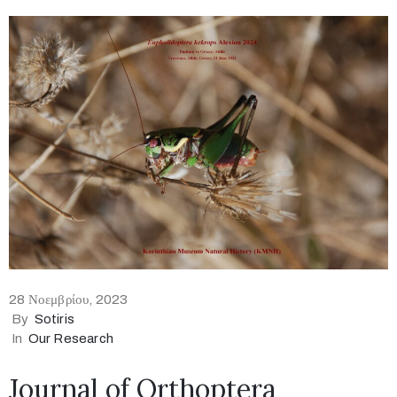
28 Νοεμβρίου, 2023
By
Sotiris
In
Our Research
Journal of Orthoptera